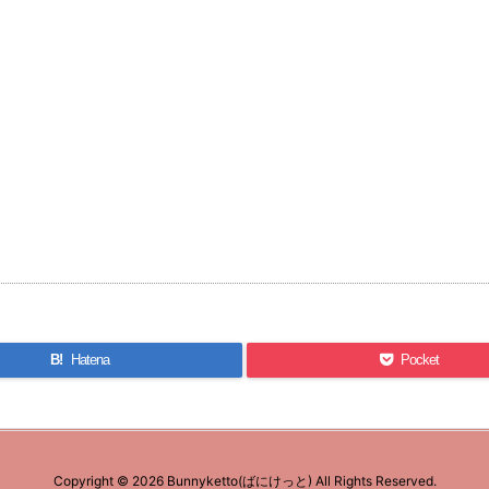
B!
Hatena
Pocket
Copyright ©
2026
Bunnyketto(ばにけっと)
All Rights Reserved.