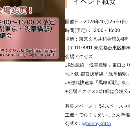
イベント概要
開催日：2026年10月25日(日)
時間(予定)：12:00～16:00
場所：東京文具共和会館3,4階
（〒111-8611 東京都台東区柳橋1
会場アクセス：
JR総武線「浅草橋駅」東口よ
地下鉄 都営浅草線「浅草橋駅」
JR総武快速線「馬喰町駅」東
※会場アクセスの詳細は会場公
募集スペース： 54スペース
主催：でらくりえいしょん準備
公式X：
@bunnyketto